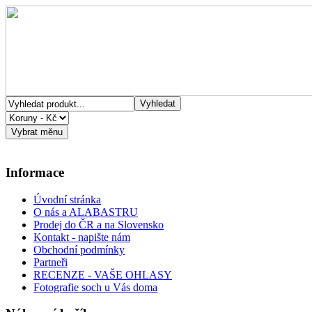
Informace
Úvodní stránka
O nás a ALABASTRU
Prodej do ČR a na Slovensko
Kontakt - napište nám
Obchodní podmínky
Partneři
RECENZE - VAŠE OHLASY
Fotografie soch u Vás doma