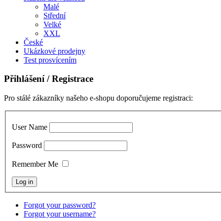
Malé
Střední
Velké
XXL
České
Ukázkové prodejny
Test prosvícením
Přihlášení
/ Registrace
Pro stálé zákazníky našeho e-shopu doporučujeme registraci:
User Name
Password
Remember Me
Forgot your password?
Forgot your username?