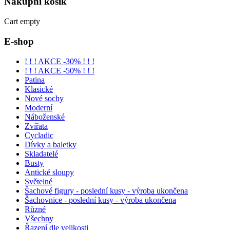
Nákupní
košík
Cart empty
E-shop
! ! ! AKCE -30% ! ! !
! ! ! AKCE -50% ! ! !
Patina
Klasické
Nové sochy
Moderní
Náboženské
Zvířata
Cycladic
Dívky a baletky
Skladatelé
Busty
Antické sloupy
Světelné
Šachové figury - poslední kusy - výroba ukončena
Šachovnice - poslední kusy - výroba ukončena
Různé
Všechny
Řazení dle velikosti