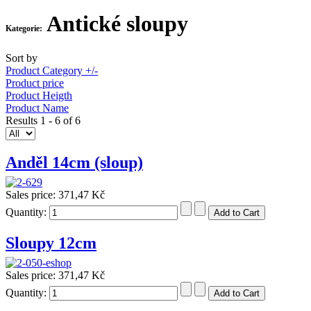
Antické sloupy
Kategorie:
Sort by
Product Category +/-
Product price
Product Heigth
Product Name
Results 1 - 6 of 6
Anděl 14cm (sloup)
Sales price:
371,47 Kč
Quantity:
Sloupy 12cm
Sales price:
371,47 Kč
Quantity: