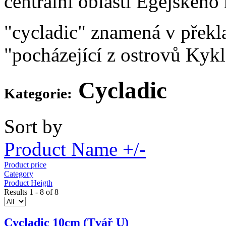
centrální oblasti Egejského
"cycladic" znamená v překl
"pocházející z ostrovů Kyk
Cycladic
Kategorie:
Sort by
Product Name +/-
Product price
Category
Product Heigth
Results 1 - 8 of 8
Cycladic 10cm (Tvář U)