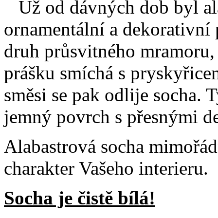
Už od dávných dob byl ala
ornamentální a dekorativní 
druh průsvitného mramoru, 
prášku smíchá s pryskyřice
směsi se pak odlije socha. 
jemný povrch s přesnými de
Alabastrová socha mimořá
charakter Vašeho interieru.
Socha je čistě bílá!