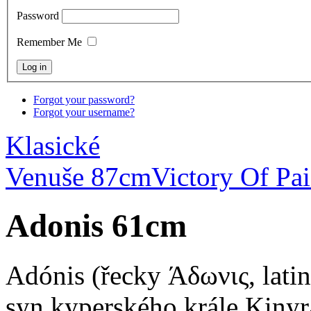
Password
Remember Me
Forgot your password?
Forgot your username?
Klasické
Venuše 87cm
Victory Of Pa
Adonis 61cm
Adónis (řecky Άδωνις, latin
syn kyperského krále Kinyra