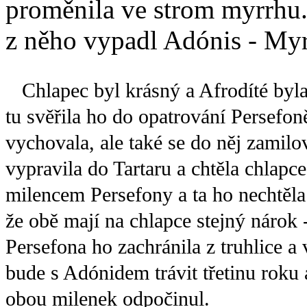
proměnila ve strom myrrhu.
z něho vypadl Adónis - Myrž
Chlapec byl krásný a Afrodíté byla 
tu svěřila ho do opatrování Persefo
vychovala, ale také se do něj zamilo
vypravila do Tartaru a chtěla chlapc
milencem Persefony a ta ho nechtěla
že obě mají na chlapce stejný nárok -
Persefona ho zachránila z truhlice a
bude s Adónidem trávit třetinu roku a
obou milenek odpočinul.