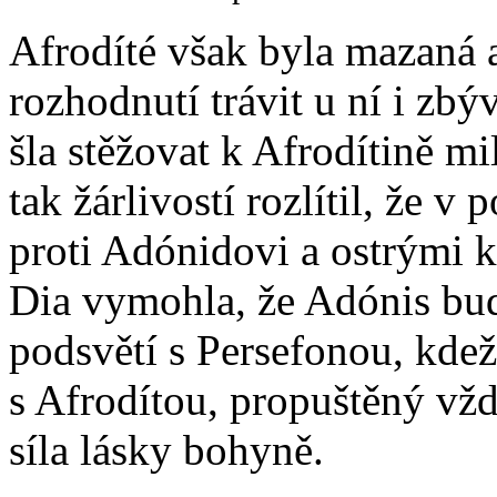
Afrodíté však byla mazaná 
rozhodnutí trávit u ní i zbýv
šla stěžovat k Afrodítině m
tak žárlivostí rozlítil, že v
proti Adónidovi a ostrými kl
Dia vymohla, že Adónis bud
podsvětí s Persefonou, kdež
s Afrodítou, propuštěný vžd
síla lásky bohyně.