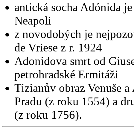
antická socha Adónida j
Neapoli
z novodobých je nejpozo
de Vriese z r. 1924
Adonidova smrt od Giuse
petrohradské Ermitáži
Tizianův obraz Venuše a
Pradu (z roku 1554) a dr
(z roku 1756).