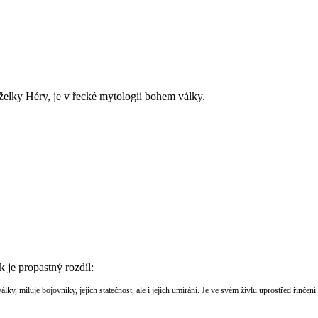
želky Héry, je v řecké mytologii bohem války.
 je propastný rozdíl:
ky, miluje bojovníky, jejich statečnost, ale i jejich umírání. Je ve svém živlu uprostřed řinče