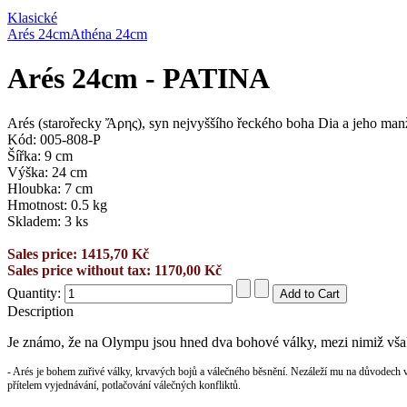
Klasické
Arés 24cm
Athéna 24cm
Arés 24cm - PATINA
Arés (starořecky Ἄρης), syn nejvyššího řeckého boha Dia a jeho man
Kód: 005-808-P
Šířka: 9 cm
Výška: 24 cm
Hloubka: 7 cm
Hmotnost: 0.5 kg
Skladem: 3 ks
Sales price:
1415,70 Kč
Sales price without tax:
1170,00 Kč
Quantity:
Description
Je známo, že na Olympu jsou hned dva bohové války, mezi nimiž však
- Arés je bohem zuřivé války, krvavých bojů a válečného běsnění. Nezáleží mu na důvodech vál
přítelem vyjednávání, potlačování válečných konfliktů.