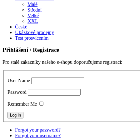
Malé
Střední
Velké
XXL
České
Ukázkové prodejny
Test prosvícením
Přihlášení
/ Registrace
Pro stálé zákazníky našeho e-shopu doporučujeme registraci:
User Name
Password
Remember Me
Forgot your password?
Forgot your username?