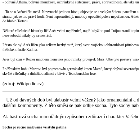
- bohyně Athéna, bohyně moudrosti, ochránkyně statečnosti, práva, spravedlnosti, ale také um
To se o Aréovi říci nedá. Nevynechá jedinou bitvu, objevuje se s velkým štítem, pancířem
stranu, jak se mu právě hodí. Není neporazitelný, mnohdy opouštěl pole s nepořízenou. Athén
do hlubin Tartaru.
Některé válečnické historky líčí Aréa velmi nepříznivě, např. když ho pod Trójou zranil kopí
neosvobodil, nikdy by se nevrátil.
Přesto ale byl Arés líčen jako celkem hezký muž, který svou vojáckou obhroublostí přitahov
thébského krále Kadma.
Arés byl ctěn v Řecku mnohem méně než jeho římský protějšek Mars. Obě tyto postavy však
Po římském bohu Martovi byl pojmenován germánský kmen Marsů, který obýval severozápadní 
skvělé válečníky a důležitou alianci v bitvě v Teutoburském lese.
(zdroj: Wikipedie.cz)
Už od dávných dob byl alabastr velmi vážený jako ornamentální a de
dalšími komponenty. Z této směsi se pak odlije socha. Tyto sochy nab
Alabastrová socha mimořádným způsobem zdůrazní charakter Vašeho 
Socha je ručně malovaná ve stylu patina!