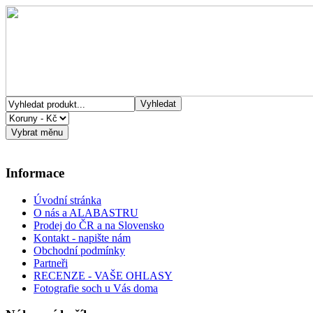
Informace
Úvodní stránka
O nás a ALABASTRU
Prodej do ČR a na Slovensko
Kontakt - napište nám
Obchodní podmínky
Partneři
RECENZE - VAŠE OHLASY
Fotografie soch u Vás doma