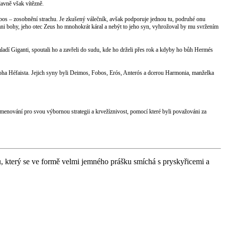
lavně však vítězně.
os – zosobnění strachu. Je zkušený válečník, avšak podporuje jednou tu, podruhé onu
 ani bohy, jeho otec Zeus ho mnohokrát káral a nebýt to jeho syn, vyhrožoval by mu svržením
ladí Giganti, spoutali ho a zavřeli do sudu, kde ho drželi přes rok a kdyby ho bůh Hermés
boha Héfaista. Jejich syny byli Deimos, Fobos, Erós, Anterós a dcerou Harmonia, manželka
nování pro svou výbornou strategii a krvežíznivost, pomocí které byli považováni za
 který se ve formě velmi jemného prášku smíchá s pryskyřicemi a