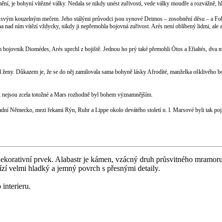
ění, je bohyní vítězné války. Nedala se nikdy unést zuřivostí, vede války moudře a rozvážně, h
 a svým kouzelným mečem. Jeho stálými průvodci jsou synové Deimos – zosobnění děsu – a Fob
a nad ním vítězí vždycky, nikdy ji nepřemohla bojovná zuřivost. Arés není oblíbený lidmi, ale
m bojovník Diomédes, Arés uprchl z bojiště. Jednou ho prý také přemohli Ótos a Efialtés, dva m
al ženy. Důkazem je, že se do něj zamilovala sama bohyně lásky Afrodíté, manželka ošklivého 
 nejsou zcela totožné a Mars rozhodně byl bohem významnějším.
Německo, mezi řekami Rýn, Ruhr a Lippe okolo devátého století n. l. Marsové byli tak pojme
korativní prvek. Alabastr je kámen, vzácný druh průsvitného mramoru,
ízí velmi hladký a jemný povrch s přesnými detaily.
interieru.