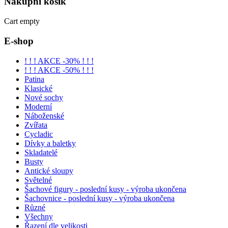
Nákupní
košík
Cart empty
E-shop
! ! ! AKCE -30% ! ! !
! ! ! AKCE -50% ! ! !
Patina
Klasické
Nové sochy
Moderní
Náboženské
Zvířata
Cycladic
Dívky a baletky
Skladatelé
Busty
Antické sloupy
Světelné
Šachové figury - poslední kusy - výroba ukončena
Šachovnice - poslední kusy - výroba ukončena
Různé
Všechny
Řazení dle velikosti