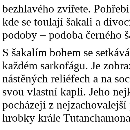
bezhlavého zvířete. Pohřebiš
kde se toulají šakali a divo
podoby – podoba černého šak
S šakalím bohem se setkává
každém sarkofágu. Je zobra
nástěných reliéfech a na s
svou vlastní kapli. Jeho nej
pocházejí z nejzachovalejší
hrobky krále Tutanchamona 