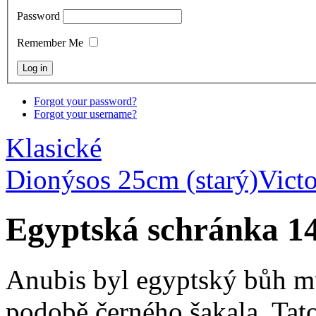
Password
Remember Me
Forgot your password?
Forgot your username?
Klasické
Dionýsos 25cm (starý)
Vict
Egyptská schránka 1
Anubis byl egyptský bůh mu
podobě černého šakala. Tato