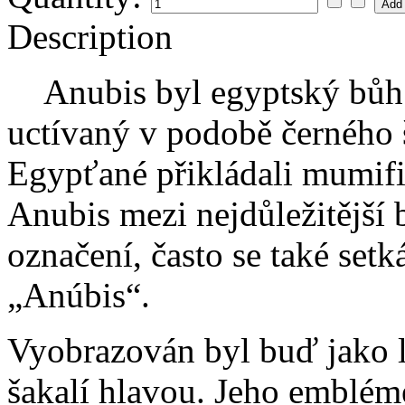
Description
Anubis byl egyptský bůh 
uctívaný v podobě černého 
Egypťané přikládali mumifik
Anubis mezi nejdůležitější 
označení, často se také se
„Anúbis“.
Vyobrazován byl buď jako l
šakalí hlavou. Jeho emblém