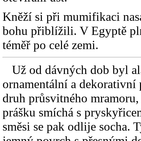
Kněží si při mumifikaci na
bohu přiblížili. V Egyptě pl
téměř po celé zemi.
Už od dávných dob byl ala
ornamentální a dekorativní 
druh průsvitného mramoru, 
prášku smíchá s pryskyřice
směsi se pak odlije socha. 
jemný povrch s přesnými de