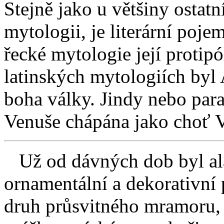
Stejně jako u většiny ostat
mytologii, je literární poje
řecké mytologie její protip
latinských mytologiích by
boha války. Jindy nebo para
Venuše chápána jako choť V
Už od dávných dob byl ala
ornamentální a dekorativní 
druh průsvitného mramoru, 