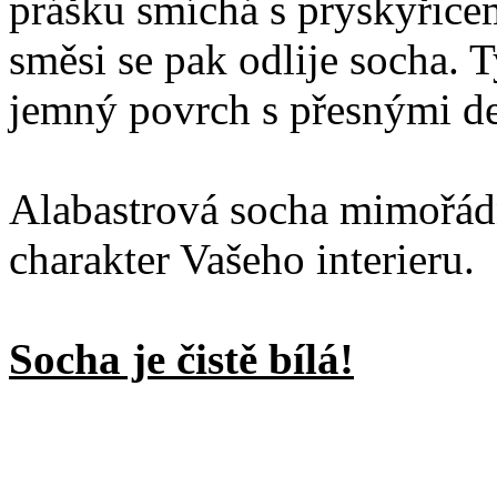
prášku smíchá s pryskyřice
směsi se pak odlije socha. 
jemný povrch s přesnými de
Alabastrová socha mimořá
charakter Vašeho interieru.
Socha je čistě bílá!