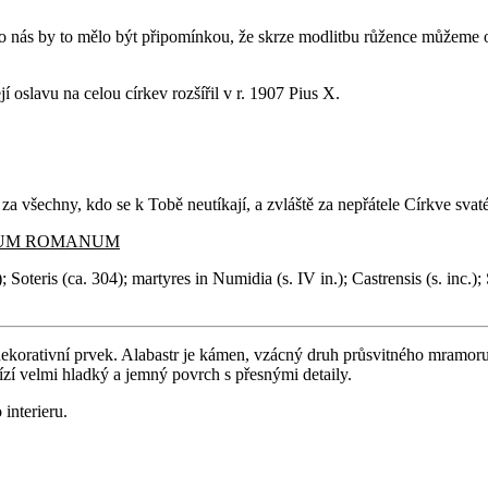
ro nás by to mělo být připomínkou, že skrze modlitbu růžence můžeme o
 oslavu na celou církev rozšířil v r. 1907 Pius X.
za všechny, kdo se k Tobě neutíkají, a zvláště za nepřátele Církve svaté 
IUM ROMANUM
 Soteris (ca. 304); martyres in Numidia (s. IV in.); Castrensis (s. inc.)
korativní prvek. Alabastr je kámen, vzácný druh průsvitného mramoru,
ízí velmi hladký a jemný povrch s přesnými detaily.
interieru.