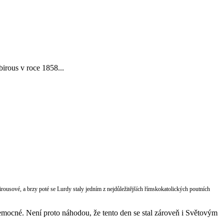
irous v roce 1858...
ousové, a brzy poté se Lurdy staly jedním z nejdůležitějších římskokatolických poutních
nemocné. Není proto náhodou, že tento den se stal zároveň i Světovým