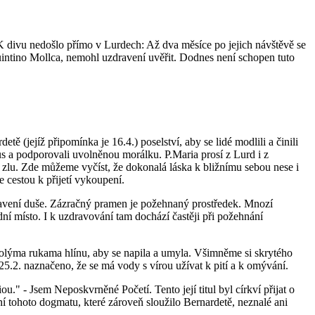
. K divu nedošlo přímo v Lurdech: Až dva měsíce po jejich návštěvě se
 Quintino Mollca, nemohl uzdravení uvěřit. Dodnes není schopen tuto
 (jejíž připomínka je 16.4.) poselství, aby se lidé modlili a činili
mus a podporovali uvolněnou morálku. P.Maria prosí z Lurd i z
u zlu. Zde můžeme vyčíst, že dokonalá láska k bližnímu sebou nese i
je cestou k přijetí vykoupení.
dravení duše. Zázračný pramen je požehnaný prostředek. Mnozí
ní místo. I k uzdravování tam dochází častěji při požehnání
olýma rukama hlínu, aby se napila a umyla. Všimněme si skrytého
25.2. naznačeno, že se má vody s vírou užívat k pití a k omývání.
" - Jsem Neposkvrněné Početí. Tento její titul byl církví přijat o
í tohoto dogmatu, které zároveň sloužilo Bernardetě, neznalé ani