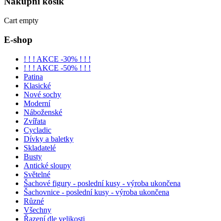
Nákupní
košík
Cart empty
E-shop
! ! ! AKCE -30% ! ! !
! ! ! AKCE -50% ! ! !
Patina
Klasické
Nové sochy
Moderní
Náboženské
Zvířata
Cycladic
Dívky a baletky
Skladatelé
Busty
Antické sloupy
Světelné
Šachové figury - poslední kusy - výroba ukončena
Šachovnice - poslední kusy - výroba ukončena
Různé
Všechny
Řazení dle velikosti