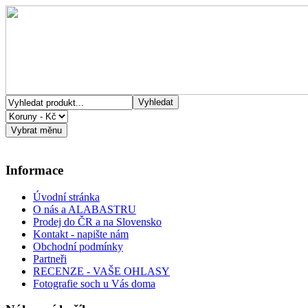
Informace
Úvodní stránka
O nás a ALABASTRU
Prodej do ČR a na Slovensko
Kontakt - napište nám
Obchodní podmínky
Partneři
RECENZE - VAŠE OHLASY
Fotografie soch u Vás doma