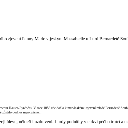
ího zjevení Panny Marie v jeskyni Massabielle u Lurd Bernardetě Soub
ementu Hautes-Pyrénées. V roce 1858 zde došlo k mariánskému zjevení mladé Bernadettě Soubir
é zůstalo dodnes neporušeno...
 úlevu, někteří i uzdravení. Lurdy podnítily v církvi péči o trpící a 