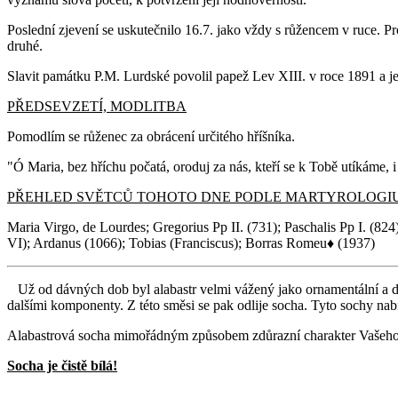
Poslední zjevení se uskutečnilo 16.7. jako vždy s růžencem v ruce. P
druhé.
Slavit památku P.M. Lurdské povolil papež Lev XIII. v roce 1891 a její
PŘEDSEVZETÍ, MODLITBA
Pomodlím se růženec za obrácení určitého hříšníka.
"Ó Maria, bez hříchu počatá, oroduj za nás, kteří se k Tobě utíkáme, i 
PŘEHLED SVĚTCŮ TOHOTO DNE PODLE MARTYROLOG
Maria Virgo, de Lourdes; Gregorius Pp II. (731); Paschalis Pp I. (824);
VI); Ardanus (1066); Tobias (Franciscus); Borras Romeu♦ (1937)
Už od dávných dob byl alabastr velmi vážený jako ornamentální a de
dalšími komponenty. Z této směsi se pak odlije socha. Tyto sochy nab
Alabastrová socha mimořádným způsobem zdůrazní charakter Vašeho 
Socha je čistě bílá!