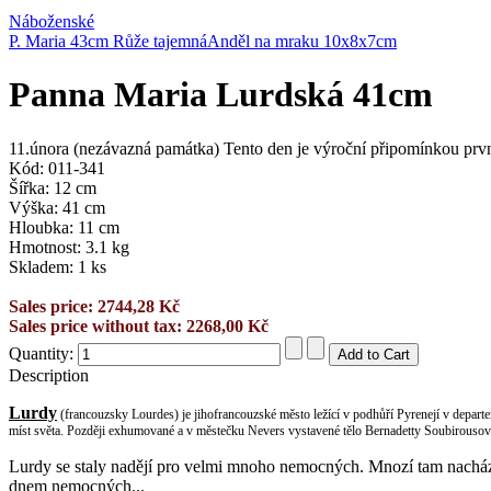
Náboženské
P. Maria 43cm Růže tajemná
Anděl na mraku 10x8x7cm
Panna Maria Lurdská 41cm
11.února (nezávazná památka) Tento den je výroční připomínkou prvn
Kód: 011-341
Šířka: 12 cm
Výška: 41 cm
Hloubka: 11 cm
Hmotnost: 3.1 kg
Skladem: 1 ks
Sales price:
2744,28 Kč
Sales price without tax:
2268,00 Kč
Quantity:
Description
Lurdy
(francouzsky Lourdes) je jihofrancouzské město ležící v podhůří Pyrenejí v depart
míst světa. Později exhumované a v městečku Nevers vystavené tělo Bernadetty Soubirousov
Lurdy se staly nadějí pro velmi mnoho nemocných. Mnozí tam nacházejí
dnem nemocných...