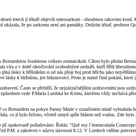
deseti letech jí lékaři objevili osteosarkom - zhoubnou rakovinu kostí
ření ukázala, že po sarkomu není ani památky. Delíziin lékař, profesor
 Bernardetou Soubirous celkem osmnáctkrát. Cílem bylo předat Bernardetě
la víra a v době ohrožování svobodnými zednáři, kteří šířili liberalis
plná lásky k hříšníkům si od nás přeje boj proti hříchu jako největším
vé lásky k bližnímu, jen bláznovství. Proto je nutné činit pokání, které 
 uzdravení. Často se přehlíží, že nejzázračnějšími uzdraveními jsou uz
ím způsobem vede P.Maria Lurdská ke Kristu, kterému vždy nechává před
té co Bernardeta na pokyn Panny Marie v označeném místě vyhrabala h
ala, co jí bylo řečeno, včetně umytí spíše blátem než vodou. Zde bylo 
lo již opakovaně požadováno. Řekla: "Què soy l´immaculada Councepciou.
etí P.M. a zakotven v názvu slavnosti 8.12. V Lurdech vidíme potvrzen