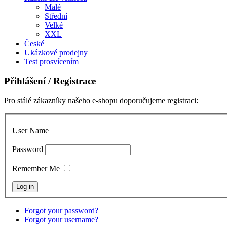
Malé
Střední
Velké
XXL
České
Ukázkové prodejny
Test prosvícením
Přihlášení
/ Registrace
Pro stálé zákazníky našeho e-shopu doporučujeme registraci:
User Name
Password
Remember Me
Forgot your password?
Forgot your username?