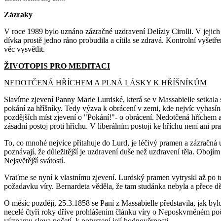
Zázraky
V roce 1989 bylo uznáno zázračné uzdravení Delíziy Cirolli. V jejich 
dívka prostě jedno ráno probudila a cítila se zdravá. Kontrolní vyšet
věc vysvětlit.
ŽIVOTOPIS PRO MEDITACI
NEDOTČENÁ HŘÍCHEM A PLNÁ LÁSKY K HŘÍŠNÍKŮM
Slavíme zjevení Panny Marie Lurdské, která se v Massabielle setkala s
pokání za hříšníky. Tedy výzva k obrácení v zemi, kde nejvíc vyhasína
pozdějších míst zjevení o "Pokání!"- o obrácení. Nedotčená hříchem a 
zásadní postoj proti hříchu. V liberálním postoji ke hříchu není ani pra
To, co mnohé nejvíce přitahuje do Lurd, je léčivý pramen a zázračná
poznávají, že důležitější je uzdravení duše než uzdravení těla. Oboj
Nejsvětější svátostí.
Vraťme se nyní k vlastnímu zjevení. Lurdský pramen vytryskl až po 
požadavku víry. Bernardeta věděla, že tam studánka nebyla a přece děl
O měsíc později, 25.3.1858 se Paní z Massabielle představila, jak by
necelé čtyři roky dříve prohlášením článku víry o Neposkvrněném poč
významu slova početí, k potvrzení její hodnověrnosti.