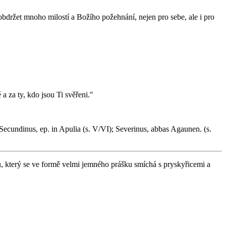
bdržet mnoho milostí a Božího požehnání, nejen pro sebe, ale i pro
a za ty, kdo jsou Ti svěřeni."
; Secundinus, ep. in Apulia (s. V/VI); Severinus, abbas Agaunen. (s.
 který se ve formě velmi jemného prášku smíchá s pryskyřicemi a