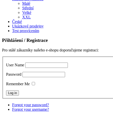
Malé
Střední
Velké
XXL
České
Ukázkové prodejny
Test prosvícením
Přihlášení
/ Registrace
Pro stálé zákazníky našeho e-shopu doporučujeme registraci:
User Name
Password
Remember Me
Forgot your password?
Forgot your username?