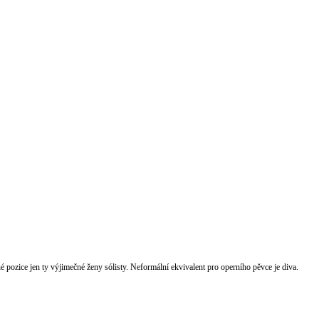
é pozice jen ty výjimečné ženy sólisty. Neformální ekvivalent pro operního pěvce je diva.