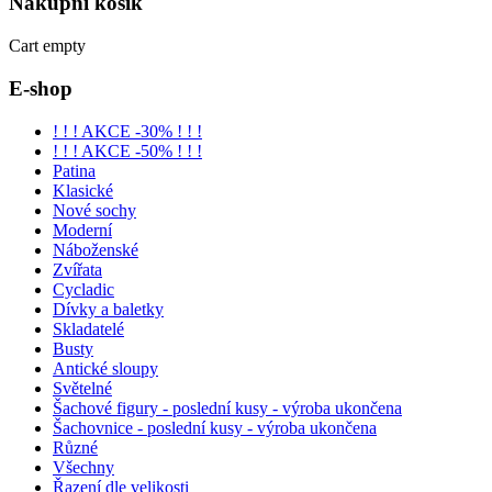
Nákupní
košík
Cart empty
E-shop
! ! ! AKCE -30% ! ! !
! ! ! AKCE -50% ! ! !
Patina
Klasické
Nové sochy
Moderní
Náboženské
Zvířata
Cycladic
Dívky a baletky
Skladatelé
Busty
Antické sloupy
Světelné
Šachové figury - poslední kusy - výroba ukončena
Šachovnice - poslední kusy - výroba ukončena
Různé
Všechny
Řazení dle velikosti