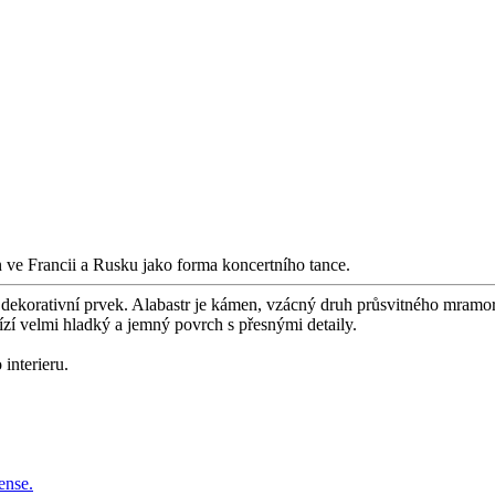
íjen ve Francii a Rusku jako forma koncertního tance.
korativní prvek. Alabastr je kámen, vzácný druh průsvitného mramoru
ízí velmi hladký a jemný povrch s přesnými detaily.
interieru.
ense.