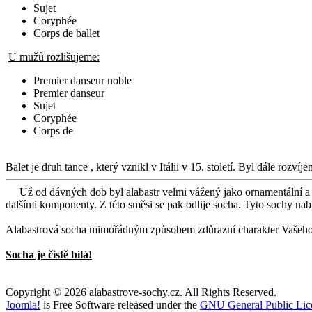
Sujet
Coryphée
Corps de ballet
U mužů rozlišujeme:
Premier danseur noble
Premier danseur
Sujet
Coryphée
Corps de
Balet je druh tance , který vznikl v Itálii v 15. století. Byl dále rozv
Už od dávných dob byl alabastr velmi vážený jako ornamentální a de
dalšími komponenty. Z této směsi se pak odlije socha. Tyto sochy nab
Alabastrová socha mimořádným způsobem zdůrazní charakter Vašeho 
Socha je čistě bílá!
Copyright © 2026 alabastrove-sochy.cz. All Rights Reserved.
Joomla!
is Free Software released under the
GNU General Public Lic