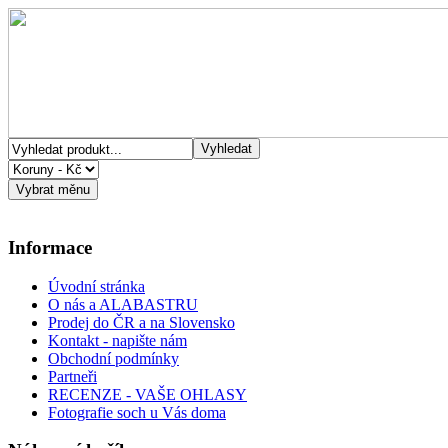
Informace
Úvodní stránka
O nás a ALABASTRU
Prodej do ČR a na Slovensko
Kontakt - napište nám
Obchodní podmínky
Partneři
RECENZE - VAŠE OHLASY
Fotografie soch u Vás doma