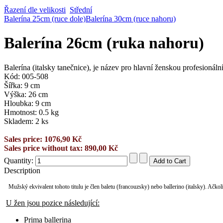
Řazení dle velikosti
Střední
Balerína 25cm (ruce dole)
Balerína 30cm (ruce nahoru)
Balerína 26cm (ruka nahoru)
Balerína (italsky tanečnice), je název pro hlavní ženskou profesionální 
Kód: 005-508
Šířka: 9 cm
Výška: 26 cm
Hloubka: 9 cm
Hmotnost: 0.5 kg
Skladem: 2 ks
Sales price:
1076,90 Kč
Sales price without tax:
890,00 Kč
Quantity:
Description
Mužský ekvivalent tohoto titulu je člen baletu (francouzsky) nebo ballerino (italsky). Ačkoli
U žen jsou pozice následující:
Prima ballerina