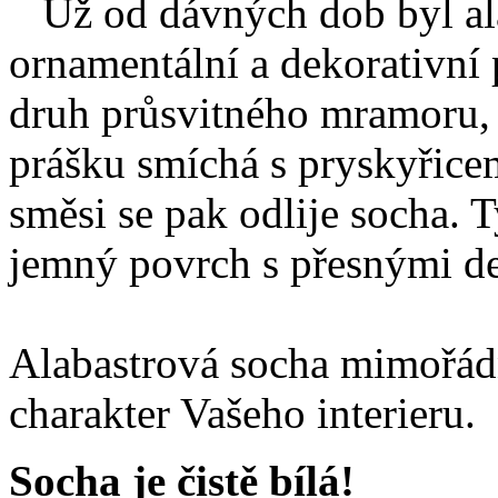
Už od dávných dob byl ala
ornamentální a dekorativní 
druh průsvitného mramoru, 
prášku smíchá s pryskyřice
směsi se pak odlije socha. 
jemný povrch s přesnými de
Alabastrová socha mimořá
charakter Vašeho interieru.
Socha je čistě bílá!