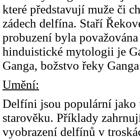
které představují muže či c
zádech delfína. Staří Řekové 
probuzení byla považována
hinduistické mytologii je G
Ganga, božstvo řeky Ganga
Umění:
Delfíni jsou populární jako
starověku. Příklady zahrnuj
vyobrazení delfínů v trosk