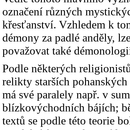
označení různých mystickýc
křesťanství. Vzhledem k to
démony za padlé anděly, lz
považovat také démonologi
Podle některých religionis
relikty starších pohanských
má své paralely např. v sum
blízkovýchodních bájích; b
textů se podle této teorie b