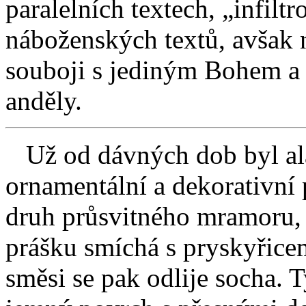
paralelních textech, „infilt
náboženských textů, avšak 
souboji s jediným Bohem a p
anděly.
Už od dávných dob byl ala
ornamentální a dekorativní 
druh průsvitného mramoru, 
prášku smíchá s pryskyřice
směsi se pak odlije socha. 