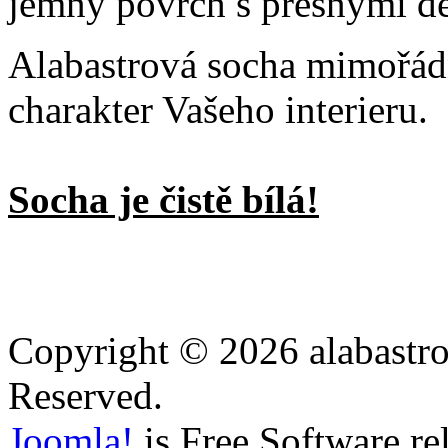
jemný povrch s přesnými de
Alabastrová socha mimořá
charakter Vašeho interieru.
Socha je čistě bílá!
Copyright © 2026 alabastro
Reserved.
Joomla!
is Free Software re