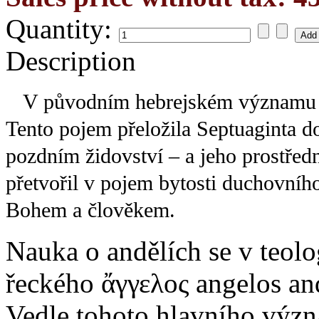
Quantity:
Description
V původním hebrejském významu byl anděl pros
Tento pojem přeložila Septuaginta do
pozdním židovství – a jeho prostředn
přetvořil v pojem bytosti duchovního
Bohem a člověkem.
Nauka o andělích se v teolo
řeckého ἄγγελος angelos and
Vedle tohoto hlavního význ