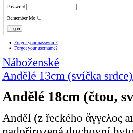
Password
Remember Me
Forgot your password?
Forgot your username?
Náboženské
Andělé 13cm (svíčka srdce)
Andělé 18cm (čtou, sv
Anděl (z řeckého ἄγγελος an
nadpřirozená duchovní byto