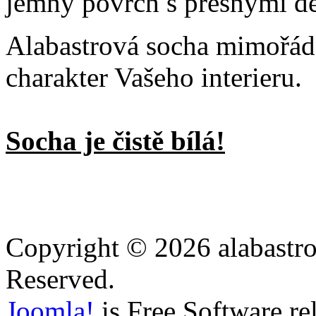
jemný povrch s přesnými de
Alabastrová socha mimořá
charakter Vašeho interieru.
Socha je čistě bílá!
Copyright © 2026 alabastro
Reserved.
Joomla!
is Free Software re