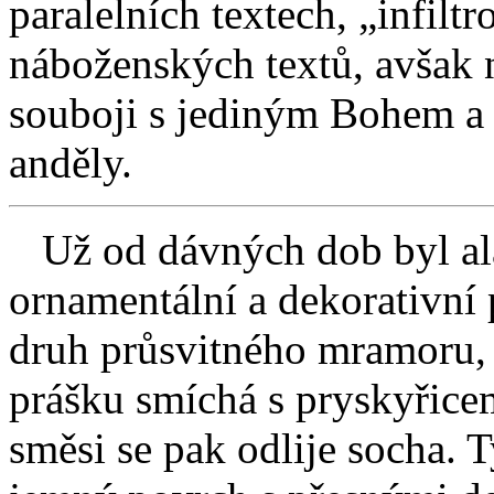
paralelních textech, „infilt
náboženských textů, avšak 
souboji s jediným Bohem a p
anděly.
Už od dávných dob byl ala
ornamentální a dekorativní 
druh průsvitného mramoru, 
prášku smíchá s pryskyřice
směsi se pak odlije socha. 