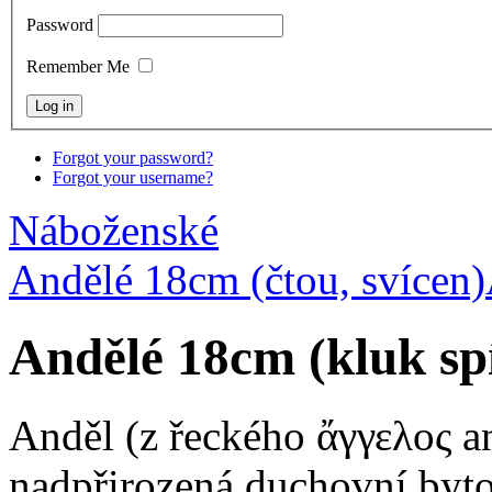
Password
Remember Me
Forgot your password?
Forgot your username?
Náboženské
Andělé 18cm (čtou, svícen)
Andělé 18cm (kluk spí
Anděl (z řeckého ἄγγελος an
nadpřirozená duchovní byto