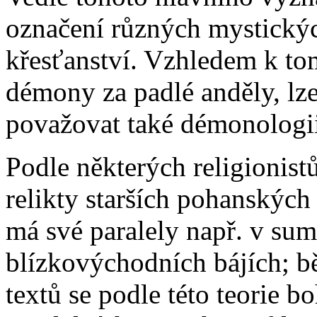
označení různých mystickýc
křesťanství. Vzhledem k to
démony za padlé anděly, lz
považovat také démonologi
Podle některých religionis
relikty starších pohanských
má své paralely např. v sum
blízkovýchodních bájích; b
textů se podle této teorie b