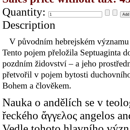
Quantity:
Description
V původním hebrejském významu byl anděl pros
Tento pojem přeložila Septuaginta do
pozdním židovství – a jeho prostředn
přetvořil v pojem bytosti duchovního
Bohem a člověkem.
Nauka o andělích se v teolo
řeckého ἄγγελος angelos and
Vedle tohoto hlavního význ